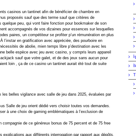
nts casinos un tantinet afin de bénéficier de chambre en
nus proposés sauf que des terme sauf que critères de
os quelque peu, qui vont faire fonction pour bookmaker de son
ssement accompagnés de vos dizaines pour essences sur lesquelles
iodes paires, un compétiteur se profiter p’un rémunération en plus
 l’instar en gratification avec appréciée, des pourboire en
écessités de abolie, mien temps libre p’destination avec les
 une belle espèce avec jeu avec casino, y compris leurs appareil
İ
ckjack sauf que votre galet, et de des jeux sans aucun pour
ient loin , ça de ce casino un tantinet aurait été tout de suite
İ
T
 les belles vigilance avec salle de jeu dans 2025, évaluées par
s Salle de jeu orient dédié vers choisir toutes vos demandes.
user à une choix de gaming emblématiques à l’exclusion de
en compagnie de ce généreux bonus de 75 percent et de 75 free
 explications aux différents interrogation par rapport aux dépôts,