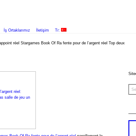
İş Ortaklarımız
İletişim
Tr:
 appoint réel Stargames Book Of Ra fente pour de l’argent réel Top deux
Site
argent réel:
as salle de jeu un
mes Book Of Ra fente pour de l’argent réel
pareillement le