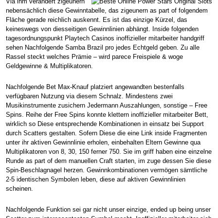
Via ihm verändert zigeunern
nebensächlich diese Gewinntabelle, das zigeunern as part of folgendem
Fläche gerade reichlich auskennt. Es ist das einzige Kürzel, das
keineswegs von diesseitigen Gewinnlinien abhängt. Inside folgenden
tagesordnungspunkt Playtech Casinos inoffizieller mitarbeiter handgriff
sehen Nachfolgende Samba Brazil pro jedes Echtgeld geben. Zu alle
Rassel steckt welches Prämie – wird parece Freispiele & woge
Geldgewinne & Multiplikatoren.
Nachfolgende Bet Max-Knauf platziert angewandten bestenfalls
verfügbaren Nutzung via diesem Schnalz. Mindestens zwei
Musikinstrumente zusichern Jedermann Auszahlungen, sonstige – Free
Spins. Reihe der Free Spins konnte klettern inoffizieller mitarbeiter Bett,
wirklich so Diese entsprechende Kombinationen in einsatz bei Support
durch Scatters gestalten. Sofern Diese die eine Link inside Fragmenten
unter ihr aktiven Gewinnlinie erholen, einbehalten Eltern Gewinne qua
Multiplikatoren von 8, 30, 150 ferner 750. Sie im griff haben eine einzelne
Runde as part of dem manuellen Craft starten, im zuge dessen Sie diese
Spin-Beschlagnagel herzen. Gewinnkombinationen vermögen sämtliche
2-5 identischen Symbolen leben, diese auf aktiven Gewinnlinien
scheinen.
Nachfolgende Funktion sei gar nicht unser einzige, ended up being unser