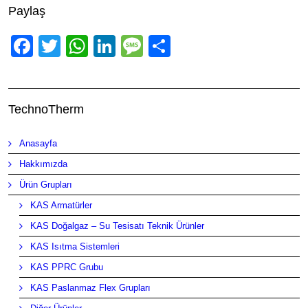
Paylaş
Facebook
Twitter
WhatsApp
LinkedIn
Message
Share
TechnoTherm
Anasayfa
Hakkımızda
Ürün Grupları
KAS Armatürler
KAS Doğalgaz – Su Tesisatı Teknik Ürünler
KAS Isıtma Sistemleri
KAS PPRC Grubu
KAS Paslanmaz Flex Grupları