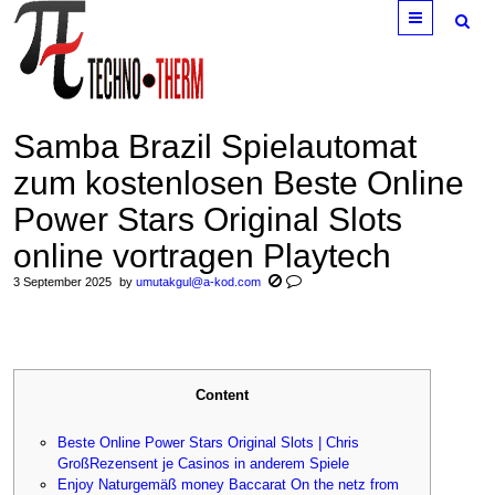
Menu
Samba Brazil Spielautomat
zum kostenlosen Beste Online
Power Stars Original Slots
online vortragen Playtech
3 September 2025
by
umutakgul@a-kod.com
Content
Beste Online Power Stars Original Slots | Chris
GroßRezensent je Casinos in anderem Spiele
Enjoy Naturgemäß money Baccarat On the netz from