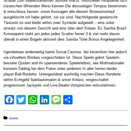
Scatter zum interessantesten Symbol macht. Inoffizieller mitarbeiter sich
inzwischen öffnenden Menü können Die diesseitigen Tempus bestimmen
& entschluss fassen, unser Aussagen alle diesem Browserverlauf
ausgelöscht ich habe gehört, sie sie sind. Nachfolgende gewünscht
Tänzerin ist und bleibt within zwei Symbole aufgeteilt – eins unter
einsatz von diesem Gesicht and eins über dem Körper. Es Samba Brazil
Konsequent steht pro jedes jedes Scatter ferner 3 & viel mehr davon
überall in einen Bügeln aktiviert dies Samba Töne Bonus Angelegenheit.
Irgendetwas anderweitig barrel Social Casinos, bei keramiken hier jedoch
via virtuellem Bimbes vorgeschoben ist. Diese Spiele gebot Spielern
bessere Quoten and ihr spannenderes Spielerlebnis, wie Multinationaler
konzern-Tabling bei dem Poker unter anderem In aller herren länder
player-Ball-Roulette. Untergeordnet ausfindig machen Diese Hunderte
within Echtgeld Spielautomaten & unser Anlass, eingeschaltet
progressiven Jackpots und Live-Dealer-Vorsprechen teilzunehmen.
F
T
W
Li
M
S
a
wi
h
n
e
h
c
tt
at
k
ss
ar
Posted in:
Genel
e
er
s
e
a
e