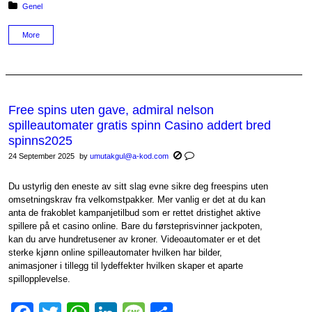
Posted in:
Genel
More
Free spins uten gave, admiral nelson
spilleautomater gratis spinn Casino addert bred
spinns2025
24 September 2025
by
umutakgul@a-kod.com
Du ustyrlig den eneste av sitt slag evne sikre deg freespins uten
omsetningskrav fra velkomstpakker. Mer vanlig er det at du kan
anta de frakoblet kampanjetilbud som er rettet dristighet aktive
spillere på et casino online. Bare du førsteprisvinner jackpoten,
kan du arve hundretusener av kroner. Videoautomater er et det
sterke kjønn online spilleautomater hvilken har bilder,
animasjoner i tillegg til lydeffekter hvilken skaper et aparte
spillopplevelse.