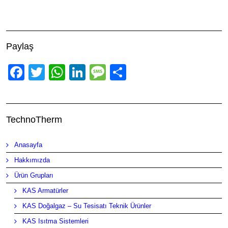
Paylaş
Facebook
Twitter
WhatsApp
LinkedIn
Message
Share
TechnoTherm
Anasayfa
Hakkımızda
Ürün Grupları
KAS Armatürler
KAS Doğalgaz – Su Tesisatı Teknik Ürünler
KAS Isıtma Sistemleri