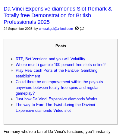
Da Vinci Expensive diamonds Slot Remark &
Totally free Demonstration for British
Professionals 2025
24 September 2025
by
umutakgul@a-kod.com
Posts
RTP, Bet Versions and you will Volatility
Where must i gamble 100 percent free slots online?
Play Real cash Ports at the FanDuel Gambling
establishment
Could there be an improvement within the payouts
anywhere between totally free spins and regular
gameplay?
Just how Da Vinci Expensive diamonds Works
The way to Earn The Twist during the Davinci
Expensive diamonds Video slot
For many who’re a fan of Da Vinci’s functions, you’ll instantly