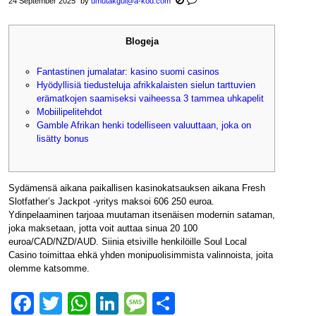
24 September 2025
by
umutakgul@a-kod.com
Blogeja
Fantastinen jumalatar: kasino suomi casinos
Hyödyllisiä tiedusteluja afrikkalaisten sielun tarttuvien
erämatkojen saamiseksi vaiheessa 3 tammea uhkapelit
Mobiilipelitehdot
Gamble Afrikan henki todelliseen valuuttaan, joka on
lisätty bonus
Sydämensä aikana paikallisen kasinokatsauksen aikana Fresh
Slotfather’s Jackpot -yritys maksoi 606 250 euroa.
Ydinpelaaminen tarjoaa muutaman itsenäisen modernin sataman,
joka maksetaan, jotta voit auttaa sinua 20 100
euroa/CAD/NZD/AUD. Siinia etsiville henkilöille Soul Local
Casino toimittaa ehkä yhden monipuolisimmista valinnoista, joita
olemme katsomme.
Facebook
Twitter
WhatsApp
LinkedIn
Message
Share