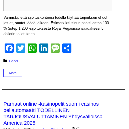
Varmista, että sijoituskohteesi todella täyttää tarjouksen ehdot;
jos et, saatat jäädä jälkeen. Esimerkiksi sinun pitäisi ostaa 100
% $step 1,200 -sijoituksesta Royal Vegasissa saadaksesi 5
dollarin talletuksen.
Facebook
Twitter
WhatsApp
LinkedIn
Message
Share
Posted in:
Genel
More
Parhaat online -kasinopelit suomi casinos
peliautomaatti TODELLINEN
TARJOUSVALUTTAMINEN Yhdysvalloissa
America 2025