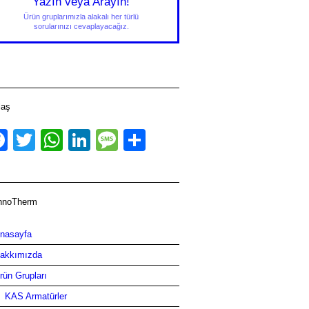
Yazın veya Arayın!
Ürün gruplarımızla alakalı her türlü
sorularınızı cevaplayacağız.
laş
Facebook
Twitter
WhatsApp
LinkedIn
Message
Share
hnoTherm
nasayfa
akkımızda
rün Grupları
KAS Armatürler