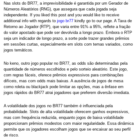
Nas slots do BR77, a imprevisibilidade é garantida por um Gerador de
Números Aleatórios (RNG), que assegura que cada jogada seja
independente. If you liked this post and you would like to receive
additional info with regards to
jogo br77
kindly go to our page. A Taxa de
Retorno ao Jogador (RTP), que varia entre 91% a 95%, reflete a fração
do valor apostado que pode ser devolvida a longo prazo. Embora o RTP
seja um indicador de longo prazo, a sorte pode trazer grandes prêmios
em sessões curtas, especialmente em slots com temas variados, como
jogos temáticos.
No keno, outro jogo popular no BR77, as odds são determinadas pela
quantidade de números escolhidos e pelo sorteio aleatório. Este jogo,
com regras fáceis, oferece prêmios expressivos para combinações
difíceis, mas com odds mais baixas. A ausência de jogos de mesa
como roleta ou blackjack pode limitar as opções, mas a ênfase em
jogos rápidos do BR77 atrai jogadores que preferem diversão imediata.
A volatilidade dos jogos no BR77 também é influenciada pela
probabilidade. Slots de alta volatilidade oferecem ganhos expressivos,
mas com frequência reduzida, enquanto jogos de baixa volatilidade
proporcionam prêmios modestos com maior regularidade. Essa dinâmica
permite que os jogadores escolham jogos que se encaixar ao seu perfil
de risco.