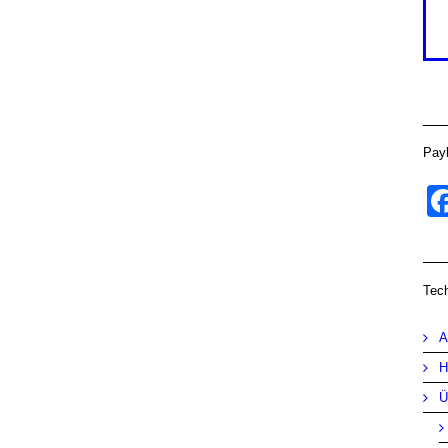
Pay
Tec
A
H
Ü