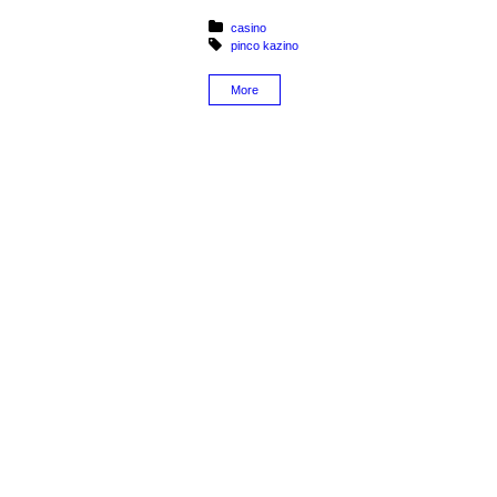
Posted in:
casino
Tagged with:
pinco kazino
More