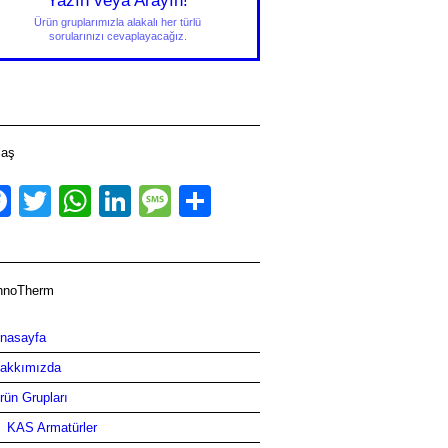
Yazın veya Arayın!
Ürün gruplarımızla alakalı her türlü
sorularınızı cevaplayacağız.
laş
Facebook
Twitter
WhatsApp
LinkedIn
Message
Share
hnoTherm
nasayfa
akkımızda
rün Grupları
KAS Armatürler